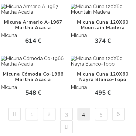
Micuna Armario A-1967
Micuna Cuna 120X60
Martha Acacia
Mountain Madera
Micuna
Micuna
614
€
374
€
Micuna Cómoda Co-1966
Micuna Cuna 120X60
Martha Acacia
Nayra Blanco-Topo
Micuna
Micuna
548
€
495
€
1
2
3
4
5
6