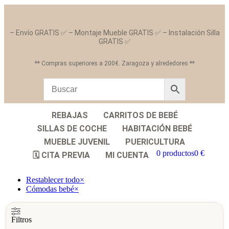
– Envío GRATIS ✅ – Montaje Mueble GRATIS ✅ – Instalación Silla
GRATIS ✅
** Compras superiores a 200€. Zaragoza y alrededores **
REBAJAS
CARRITOS DE BEBÉ
SILLAS DE COCHE
HABITACIÓN BEBÉ
MUEBLE JUVENIL
PUERICULTURA
0 productos
0 €
🗓️ CITA PREVIA
MI CUENTA
Restablecer todo
×
Cómodas bebé
×
Filtros