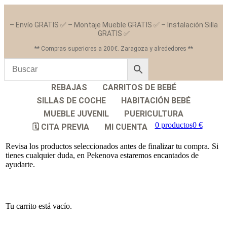
– Envío GRATIS ✅ – Montaje Mueble GRATIS ✅ – Instalación Silla
GRATIS ✅
** Compras superiores a 200€. Zaragoza y alrededores **
REBAJAS
CARRITOS DE BEBÉ
SILLAS DE COCHE
HABITACIÓN BEBÉ
MUEBLE JUVENIL
PUERICULTURA
0 productos
0 €
🗓️ CITA PREVIA
MI CUENTA
Revisa los productos seleccionados antes de finalizar tu compra. Si
tienes cualquier duda, en Pekenova estaremos encantados de
ayudarte.
Tu carrito está vacío.