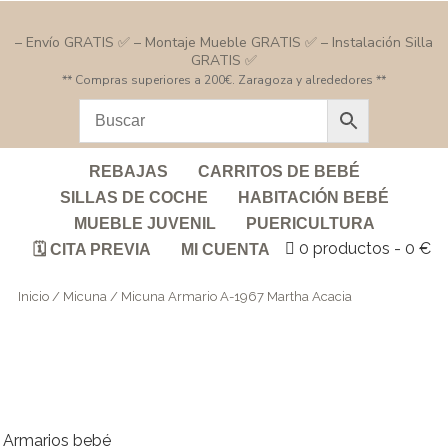
– Envío GRATIS ✅ – Montaje Mueble GRATIS ✅ – Instalación Silla
GRATIS ✅
** Compras superiores a 200€. Zaragoza y alrededores **
REBAJAS
CARRITOS DE BEBÉ
SILLAS DE COCHE
HABITACIÓN BEBÉ
MUEBLE JUVENIL
PUERICULTURA
0 productos
0 €
🗓️ CITA PREVIA
MI CUENTA
Inicio
/
Micuna
/ Micuna Armario A-1967 Martha Acacia
Armarios bebé