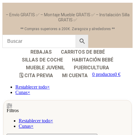
– Envío GRATIS ✅ – Montaje Mueble GRATIS ✅ – Instalación Silla
GRATIS ✅
** Compras superiores a 200€. Zaragoza y alrededores **
REBAJAS
CARRITOS DE BEBÉ
SILLAS DE COCHE
HABITACIÓN BEBÉ
MUEBLE JUVENIL
PUERICULTURA
0 productos
0 €
🗓️ CITA PREVIA
MI CUENTA
Restablecer todo
×
Cunas
×
Filtros
Restablecer todo
×
Cunas
×