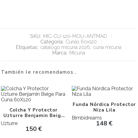
SKU:
MIC-CU-120-MOU-ANTMAD
Categoría:
Cunas 60x120
Etiquetas:
catalogo micuna 2026
,
cuna micuna
Marca:
Micuna
También le recomendamos…
Funda Nórdica Protector
Colcha Y Protector
Niza Lila
Uzturre Benjamin Beige
Bimbidreams
Para Cuna 60X120
148
€
Uzturre
150
€