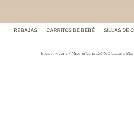
REBAJAS
CARRITOS DE BEBÉ
SILLAS DE 
Inicio
/
Micuna
/ Micuna Cuna 120X60 Luciana Blan