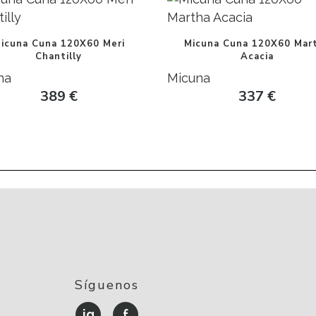
icuna Cuna 120X60 Meri
Micuna Cuna 120X60 Mar
Chantilly
Acacia
na
Micuna
389
€
337
€
Síguenos
ig
f