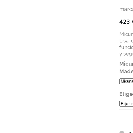
marc
423
Micu
Lisa,
funci
y seg
Micu
Made
Elig