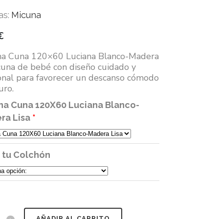
as:
Micuna
€
na Cuna 120×60 Luciana Blanco-Madera
 cuna de bebé con diseño cuidado y
onal para favorecer un descanso cómodo
uro.
na Cuna 120X60 Luciana Blanco-
ra Lisa
e tu Colchón
AÑADIR AL CARRITO