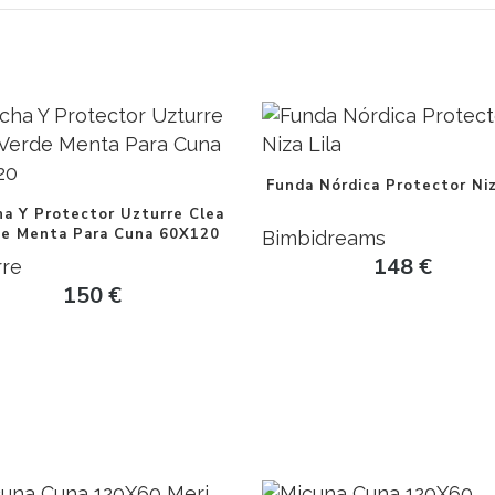
Funda Nórdica Protector Niz
ha Y Protector Uzturre Clea
de Menta Para Cuna 60X120
Bimbidreams
148
€
rre
150
€