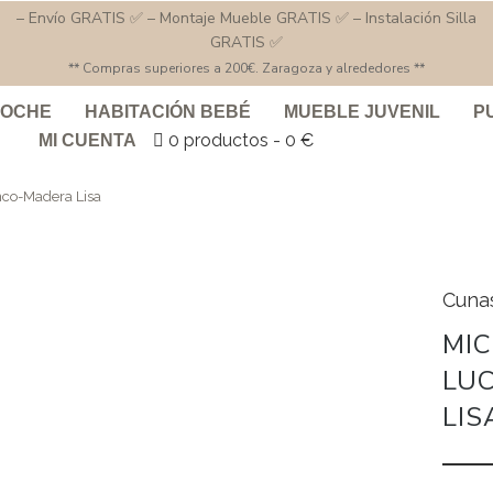
– Envío GRATIS ✅ – Montaje Mueble GRATIS ✅ – Instalación Silla
GRATIS ✅
** Compras superiores a 200€. Zaragoza y alrededores **
COCHE
HABITACIÓN BEBÉ
MUEBLE JUVENIL
P
0 productos
0 €
MI CUENTA
co-Madera Lisa
Cuna
MI
LU
LIS