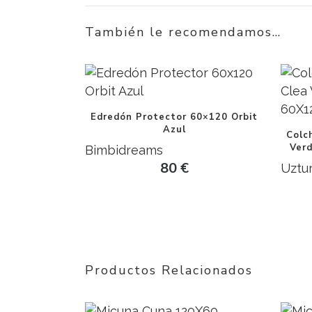
También le recomendamos…
Edredón Protector 60×120 Orbit
Azul
Colc
Ver
Bimbidreams
80
€
Uztu
Productos Relacionados