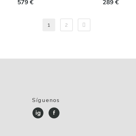
579
€
289
€
1
2
Síguenos
ig
f