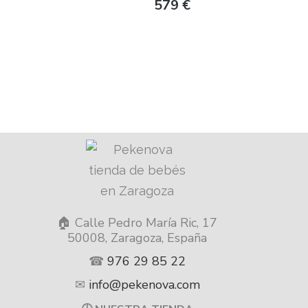
579
€
🏠 Calle Pedro María Ric, 17
50008, Zaragoza, España
☎
976 29 85 22
✉
info@pekenova.com