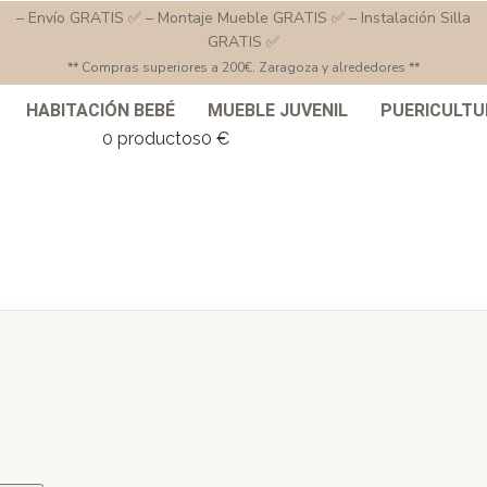
– Envío GRATIS ✅ – Montaje Mueble GRATIS ✅ – Instalación Silla
GRATIS ✅
** Compras superiores a 200€. Zaragoza y alrededores **
HABITACIÓN BEBÉ
MUEBLE JUVENIL
PUERICULTU
0 productos
0 €