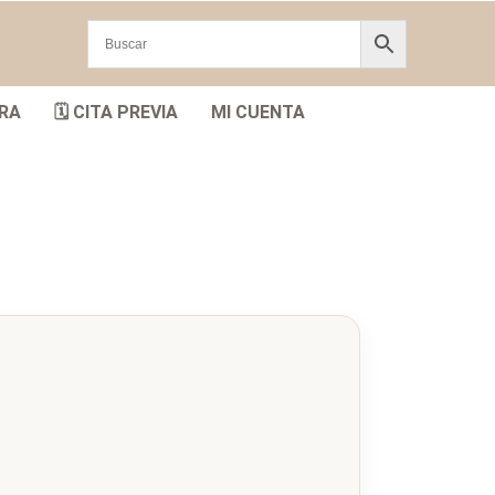
RA
🗓️ CITA PREVIA
MI CUENTA