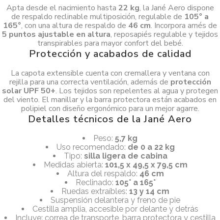
Apta desde el nacimiento hasta
22 kg
, la Jané Aero dispone
de respaldo reclinable multiposición, regulable de
105° a
165°
, con una altura de respaldo de
46 cm
. Incorpora arnés de
5 puntos ajustable en altura
, reposapiés regulable y tejidos
transpirables para mayor confort del bebé.
Protección y acabados de calidad
La capota extensible cuenta con cremallera y ventana con
rejilla para una correcta ventilación, además de
protección
solar UPF 50+
. Los tejidos son repelentes al agua y protegen
del viento. El manillar y la barra protectora están acabados en
polipiel con diseño ergonómico para un mejor agarre.
Detalles técnicos de la Jané Aero
Peso:
5,7 kg
Uso recomendado:
de 0 a 22 kg
Tipo:
silla ligera de cabina
Medidas abierta:
101,5 x 49,5 x 79,5 cm
Altura del respaldo:
46 cm
Reclinado:
105° a 165°
Ruedas extraíbles:
13 y 14 cm
Suspensión delantera y freno de pie
Cestilla amplia, accesible por delante y detrás
Incluye: correa de transporte, barra protectora y cestilla