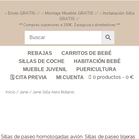
– Envío GRATIS ✅ – Montaje Mueble GRATIS ✅ – Instalación Silla
GRATIS ✅
** Compras superiores a 200€. Zaragoza y alrededores **
REBAJAS
CARRITOS DE BEBÉ
SILLAS DE COCHE
HABITACIÓN BEBÉ
MUEBLE JUVENIL
PUERICULTURA
0 productos
0 €
🗓️ CITA PREVIA
MI CUENTA
Inicio
/
Jane
/ Jane Silla Aero Botanic
Sillas de paseo homologadas avión
,
Sillas de paseo ligeras