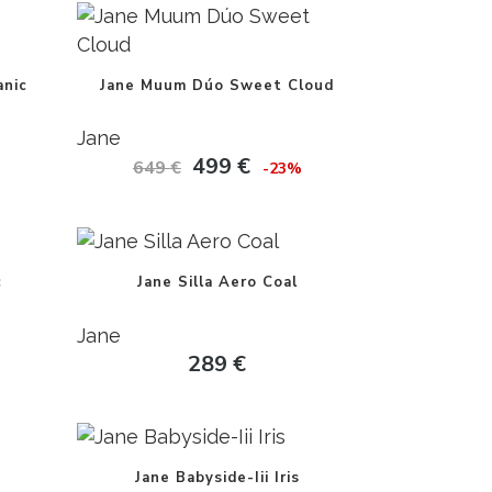
anic
Jane Muum Dúo Sweet Cloud
Jane
499
€
649
€
-23%
c
Jane Silla Aero Coal
Jane
289
€
Jane Babyside-Iii Iris