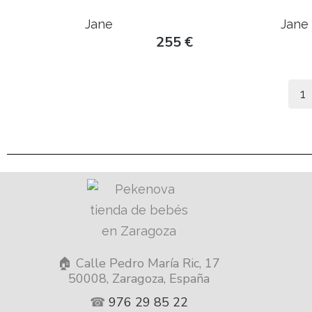
Jane
Jane
255
€
1
🏠 Calle Pedro María Ric, 17
50008, Zaragoza, España
☎
976 29 85 22