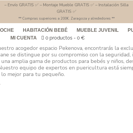
– Envío GRATIS ✅ – Montaje Mueble GRATIS ✅ – Instalación Silla
GRATIS ✅
** Compras superiores a 200€. Zaragoza y alrededores **
COCHE
HABITACIÓN BEBÉ
MUEBLE JUVENIL
P
0 productos
0 €
MI CUENTA
uestro acogedor espacio Pekenova, encontrarás la excl
 Jane se distingue por su compromiso con la seguridad, 
r una amplia gama de productos para bebés y niños, des
 Nuestro equipo de expertos en puericultura está siem
r lo mejor para tu pequeño.
”