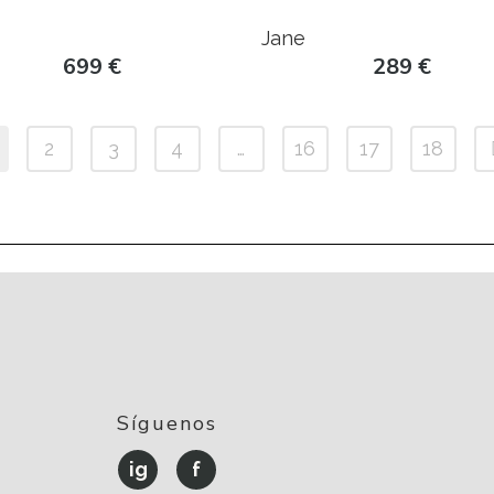
Jane
699
€
289
€
2
3
4
…
16
17
18
Síguenos
ig
f