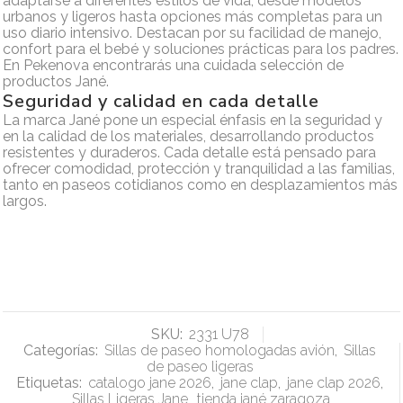
adaptarse a diferentes estilos de vida, desde modelos
urbanos y ligeros hasta opciones más completas para un
uso diario intensivo. Destacan por su facilidad de manejo,
confort para el bebé y soluciones prácticas para los padres.
En Pekenova encontrarás una cuidada selección de
productos Jané.
Seguridad y calidad en cada detalle
La marca Jané pone un especial énfasis en la seguridad y
en la calidad de los materiales, desarrollando productos
resistentes y duraderos. Cada detalle está pensado para
ofrecer comodidad, protección y tranquilidad a las familias,
tanto en paseos cotidianos como en desplazamientos más
largos.
SKU:
2331 U78
Categorías:
Sillas de paseo homologadas avión
,
Sillas
de paseo ligeras
Etiquetas:
catalogo jane 2026
,
jane clap
,
jane clap 2026
,
Sillas Ligeras Jane
,
tienda jané zaragoza