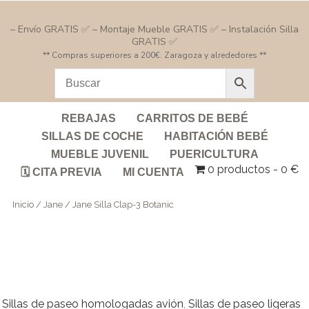
– Envío GRATIS ✅ – Montaje Mueble GRATIS ✅ – Instalación Silla
GRATIS ✅
** Compras superiores a 200€. Zaragoza y alrededores **
REBAJAS
CARRITOS DE BEBÉ
SILLAS DE COCHE
HABITACIÓN BEBÉ
MUEBLE JUVENIL
PUERICULTURA
0 productos
0 €
🗓️ CITA PREVIA
MI CUENTA
Inicio
/
Jane
/ Jane Silla Clap-3 Botanic
Sillas de paseo homologadas avión
,
Sillas de paseo ligeras