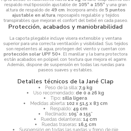
respaldo multiposición ajustable de
105° a 155°
y una gran
altura de respaldo de
49 cm
. Incorpora arnés de
5 puntos
ajustable en altura
, reposapiés regulable y tejidos
transpirables que mejoran el confort del bebé en cada paseo.
Protección, acabados y maniobrabilidad
La capota plegable incluye visera extensible y ventana
superior para una correcta ventilación y visibilidad. Sus tejidos
son repelentes al agua, protegen del viento y cuentan con
protección solar UPF 50+
. El manillar y la barra protectora
están acabados en polipiel con textura que mejora el agarre.
Además, dispone de suspensión en todas las ruedas para
paseos suaves y estables.
Detalles técnicos de la Jané Clap
Peso de la silla:
7,9 kg
Uso recomendado:
de 0 a 26 kg
Tipo:
silla ligera
Medidas abierta:
102 x 51,5 x 83 cm
Respaldo:
49 cm
Reclinado:
105° a 155°
Ruedas delanteras:
14 cm
Ruedas traseras:
16,5 cm
Suspensión en todas las ruedas y freno de pie