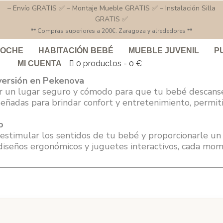
– Envío GRATIS ✅ – Montaje Mueble GRATIS ✅ – Instalación Silla
GRATIS ✅
** Compras superiores a 200€. Zaragoza y alrededores **
COCHE
HABITACIÓN BEBÉ
MUEBLE JUVENIL
P
0 productos
0 €
MI CUENTA
versión en Pekenova
 un lugar seguro y cómodo para que tu bebé descanse 
eñadas para brindar confort y entretenimiento, permit
o
stimular los sentidos de tu bebé y proporcionarle un
diseños ergonómicos y juguetes interactivos, cada mo