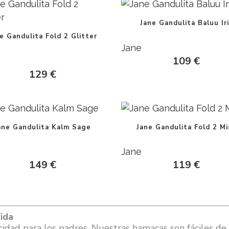
Jane Gandulita Baluu Ir
e Gandulita Fold 2 Glitter
Jane
109
€
129
€
ane Gandulita Kalm Sage
Jane Gandulita Fold 2 Mi
Jane
149
€
119
€
ida
idad para los padres. Nuestras hamacas son fáciles de a