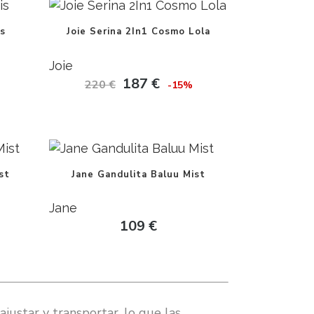
is
Joie Serina 2In1 Cosmo Lola
Joie
187
€
220
€
-15%
st
Jane Gandulita Baluu Mist
Jane
109
€
justar y transportar, lo que las