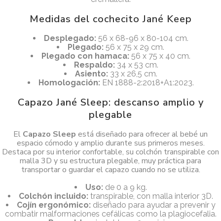
Medidas del cochecito Jané Keep
Desplegado:
56 x 68-96 x 80-104 cm.
Plegado:
56 x 75 x 29 cm.
Plegado con hamaca:
56 x 75 x 40 cm.
Respaldo:
34 x 53 cm.
Asiento:
33 x 26,5 cm.
Homologación:
EN 1888-2:2018+A1:2023.
Capazo Jané Sleep: descanso amplio y
plegable
El
Capazo Sleep
está diseñado para ofrecer al bebé un
espacio cómodo y amplio durante sus primeros meses.
Destaca por su interior confortable, su colchón transpirable con
malla 3D y su estructura plegable, muy práctica para
transportar o guardar el capazo cuando no se utiliza.
Uso:
de 0 a 9 kg.
Colchón incluido:
transpirable, con malla interior 3D.
Cojín ergonómico:
diseñado para ayudar a prevenir y
combatir malformaciones cefálicas como la plagiocefalia.