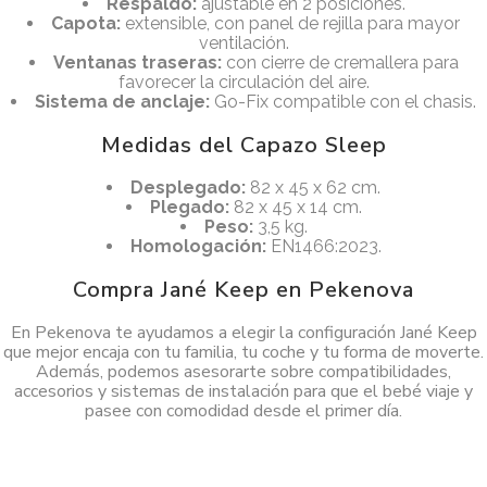
Respaldo:
ajustable en 2 posiciones.
Capota:
extensible, con panel de rejilla para mayor
ventilación.
Ventanas traseras:
con cierre de cremallera para
favorecer la circulación del aire.
Sistema de anclaje:
Go-Fix compatible con el chasis.
Medidas del Capazo Sleep
Desplegado:
82 x 45 x 62 cm.
Plegado:
82 x 45 x 14 cm.
Peso:
3,5 kg.
Homologación:
EN1466:2023.
Compra Jané Keep en Pekenova
En Pekenova te ayudamos a elegir la configuración Jané Keep
que mejor encaja con tu familia, tu coche y tu forma de moverte.
Además, podemos asesorarte sobre compatibilidades,
accesorios y sistemas de instalación para que el bebé viaje y
pasee con comodidad desde el primer día.