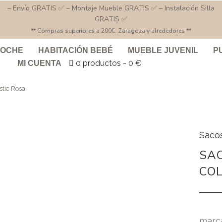
– Envío GRATIS ✅ – Montaje Mueble GRATIS ✅ – Instalación Silla
GRATIS ✅
** Compras superiores a 200€. Zaragoza y alrededores **
COCHE
HABITACIÓN BEBÉ
MUEBLE JUVENIL
P
0 productos
0 €
MI CUENTA
tic Rosa
Saco
SA
CO
marc