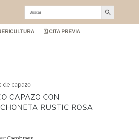
UERICULTURA
🗓️ CITA PREVIA
s de capazo
CO CAPAZO CON
LCHONETA RUSTIC ROSA
as:
Cambrass