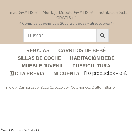
– Envío GRATIS ✅ – Montaje Mueble GRATIS ✅ – Instalación Silla
GRATIS ✅
** Compras superiores a 200€. Zaragoza y alrededores **
REBAJAS
CARRITOS DE BEBÉ
SILLAS DE COCHE
HABITACIÓN BEBÉ
MUEBLE JUVENIL
PUERICULTURA
0 productos
0 €
🗓️ CITA PREVIA
MI CUENTA
Inicio
/
Cambrass
/ Saco Capazo con Colchoneta Dutton Stone
Sacos de capazo