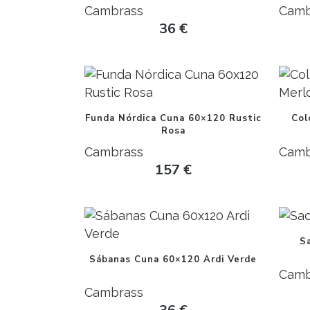
Cambrass
Camb
36
€
Funda Nórdica Cuna 60×120 Rustic
Col
Rosa
Cambrass
Camb
157
€
S
Sábanas Cuna 60×120 Ardi Verde
Camb
Cambrass