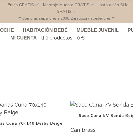
– Envío GRATIS ✅ – Montaje Mueble GRATIS ✅ – Instalación Silla
GRATIS ✅
** Compras superiores a 200€. Zaragoza y alrededores **
COCHE
HABITACIÓN BEBÉ
MUEBLE JUVENIL
P
0 productos
0 €
MI CUENTA
Saco Cuna I/V Senda Be
as Cuna 70×140 Derby Beige
Cambrass