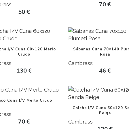
70
€
rass
50
€
cha I/V Cuna 60×120 Merlo
Sábanas Cuna 70×140 Plu
Crudo
Rosa
rass
Cambrass
130
€
46
€
aco Cuna I/V Merlo Crudo
Colcha I/V Cuna 60×120 S
Beige
rass
70
€
Cambrass