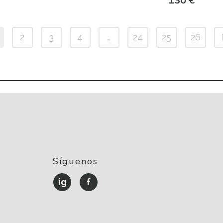
130
€
2
3
4
…
24
25
26
Síguenos
ig
f