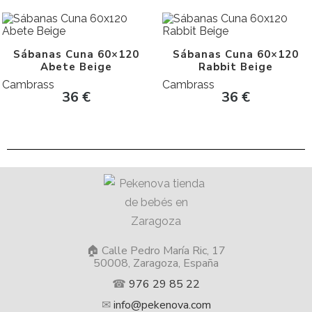
Sábanas Cuna 60×120
Sábanas Cuna 60×120
Abete Beige
Rabbit Beige
Cambrass
Cambrass
36
€
36
€
🏠 Calle Pedro María Ric, 17
50008, Zaragoza, España
☎
976 29 85 22
✉
info@pekenova.com