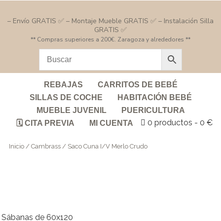
– Envío GRATIS ✅ – Montaje Mueble GRATIS ✅ – Instalación Silla
GRATIS ✅
** Compras superiores a 200€. Zaragoza y alrededores **
REBAJAS
CARRITOS DE BEBÉ
SILLAS DE COCHE
HABITACIÓN BEBÉ
MUEBLE JUVENIL
PUERICULTURA
0 productos
0 €
🗓️ CITA PREVIA
MI CUENTA
Inicio
/
Cambrass
/ Saco Cuna I/V Merlo Crudo
Sábanas de 60x120