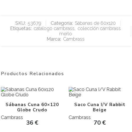
SKU:
53679
Categoría:
Sábanas de 60x120
Etiquetas:
catalogo cambrass
,
colección cambrass
merlo
Marca:
Cambrass
Productos Relacionados
Sábanas Cuna 60×120
Saco Cuna I/V Rabbit
Globe Crudo
Beige
Cambrass
Cambrass
36
€
70
€