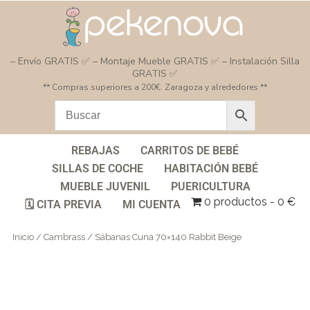
– Envío GRATIS ✅ – Montaje Mueble GRATIS ✅ – Instalación Silla
GRATIS ✅
** Compras superiores a 200€. Zaragoza y alrededores **
REBAJAS
CARRITOS DE BEBÉ
SILLAS DE COCHE
HABITACIÓN BEBÉ
MUEBLE JUVENIL
PUERICULTURA
0 productos
0 €
🗓️ CITA PREVIA
MI CUENTA
Inicio
/
Cambrass
/ Sábanas Cuna 70×140 Rabbit Beige