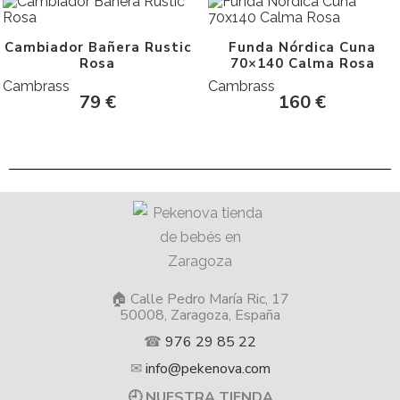
Cambiador Bañera Rustic
Funda Nórdica Cuna
Rosa
70×140 Calma Rosa
Cambrass
Cambrass
79
€
160
€
🏠 Calle Pedro María Ric, 17
50008, Zaragoza, España
☎
976 29 85 22
✉
info@pekenova.com
🕘 NUESTRA TIENDA