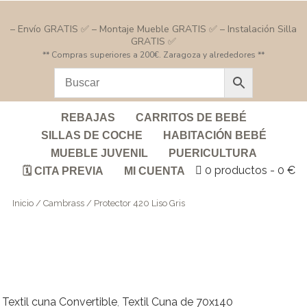
– Envío GRATIS ✅ – Montaje Mueble GRATIS ✅ – Instalación Silla
GRATIS ✅
** Compras superiores a 200€. Zaragoza y alrededores **
REBAJAS
CARRITOS DE BEBÉ
SILLAS DE COCHE
HABITACIÓN BEBÉ
MUEBLE JUVENIL
PUERICULTURA
0 productos
0 €
🗓️ CITA PREVIA
MI CUENTA
Inicio
/
Cambrass
/ Protector 420 Liso Gris
Textil cuna Convertible
,
Textil Cuna de 70x140