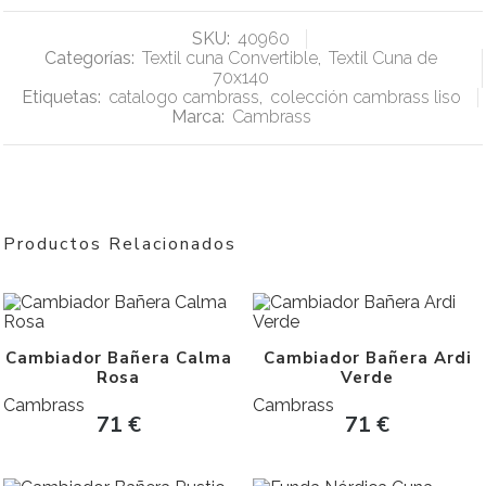
SKU:
40960
Categorías:
Textil cuna Convertible
,
Textil Cuna de
70x140
Etiquetas:
catalogo cambrass
,
colección cambrass liso
Marca:
Cambrass
Productos Relacionados
Cambiador Bañera Calma
Cambiador Bañera Ardi
Rosa
Verde
Cambrass
Cambrass
71
€
71
€