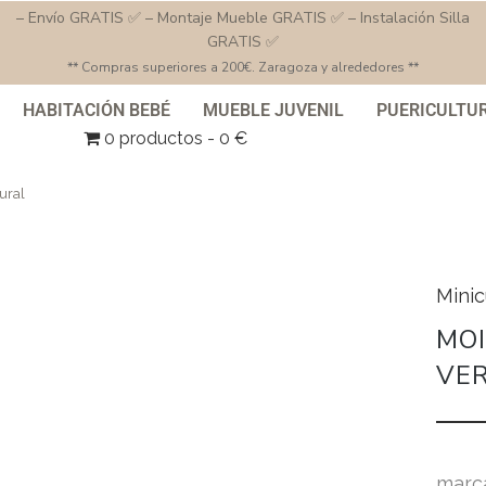
– Envío GRATIS ✅ – Montaje Mueble GRATIS ✅ – Instalación Silla
GRATIS ✅
** Compras superiores a 200€. Zaragoza y alrededores **
HABITACIÓN BEBÉ
MUEBLE JUVENIL
PUERICULTU
0 productos
0 €
ural
Mini
MO
VE
marc