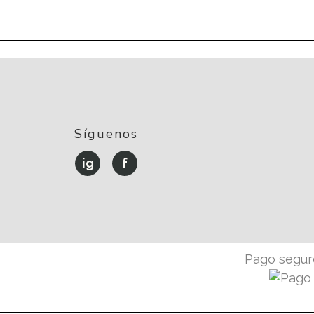
Síguenos
ig
f
Pago seguro