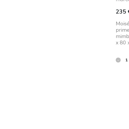
235
Moisé
prime
mimbr
x 80 