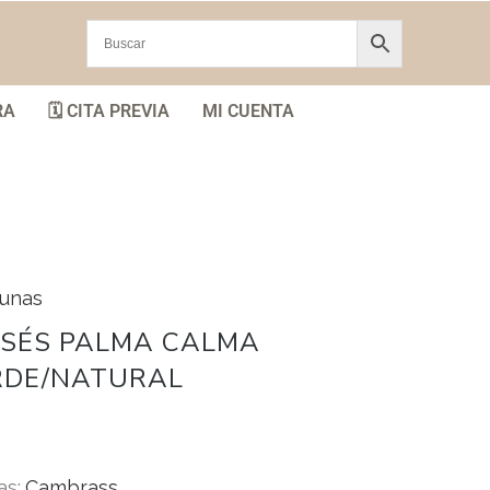
RA
🗓️ CITA PREVIA
MI CUENTA
cunas
ISÉS PALMA CALMA
RDE/NATURAL
as:
Cambrass