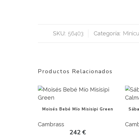
SKU:
56403
Categoría:
Minic
Productos Relacionados
Moisés Bebé Mío Misisipi Green
Sába
Cambrass
Camb
242
€