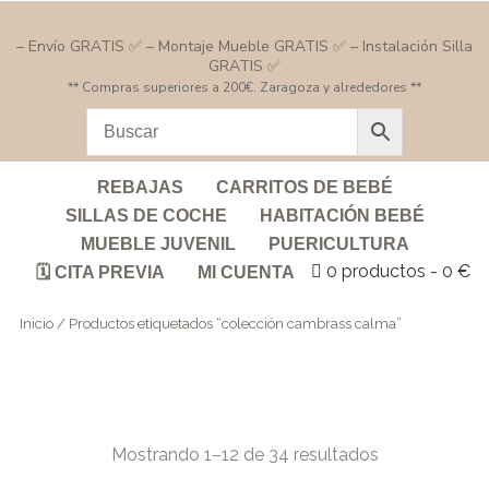
– Envío GRATIS ✅ – Montaje Mueble GRATIS ✅ – Instalación Silla
GRATIS ✅
** Compras superiores a 200€. Zaragoza y alrededores **
REBAJAS
CARRITOS DE BEBÉ
SILLAS DE COCHE
HABITACIÓN BEBÉ
MUEBLE JUVENIL
PUERICULTURA
0 productos
0 €
🗓️ CITA PREVIA
MI CUENTA
Inicio
/ Productos etiquetados “colección cambrass calma”
Mostrando 1–12 de 34 resultados