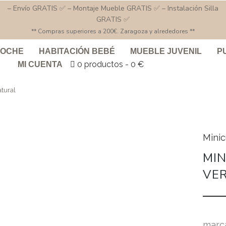
– Envío GRATIS ✅ – Montaje Mueble GRATIS ✅ – Instalación Silla
GRATIS ✅
** Compras superiores a 200€. Zaragoza y alrededores **
COCHE
HABITACIÓN BEBÉ
MUEBLE JUVENIL
P
0 productos
0 €
MI CUENTA
tural
Mini
MIN
VE
marc