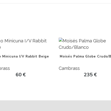
 Minicuna I/V Rabbit Beige
Moisés Palma Globe Crudo/
rass
Cambrass
60
€
235
€