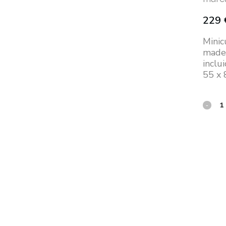
229
Minic
mader
inclu
55 x 