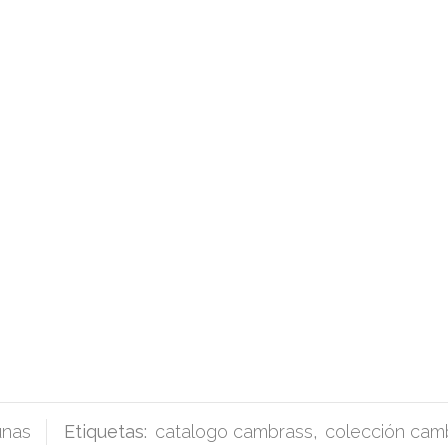
unas
Etiquetas:
catalogo cambrass
,
colección cam