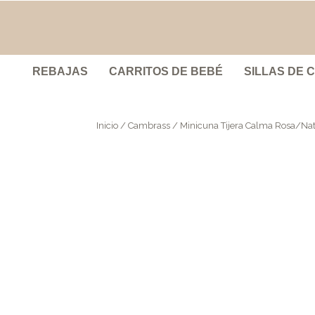
REBAJAS
CARRITOS DE BEBÉ
SILLAS DE 
Inicio
/
Cambrass
/ Minicuna Tijera Calma Rosa/Nat