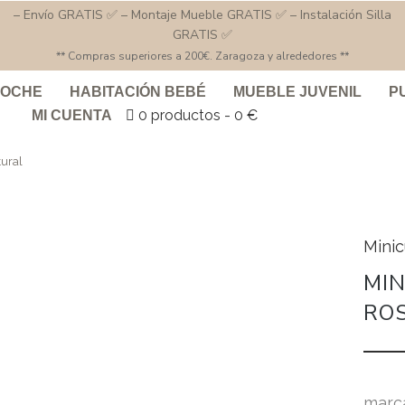
– Envío GRATIS ✅ – Montaje Mueble GRATIS ✅ – Instalación Silla
GRATIS ✅
** Compras superiores a 200€. Zaragoza y alrededores **
COCHE
HABITACIÓN BEBÉ
MUEBLE JUVENIL
P
0 productos
0 €
MI CUENTA
ural
Mini
MIN
RO
marc