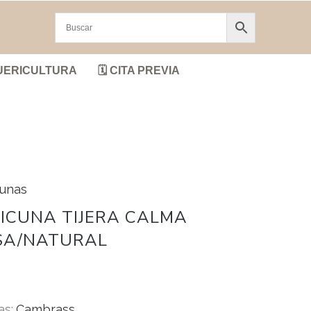
UERICULTURA
🗓️ CITA PREVIA
cunas
ICUNA TIJERA CALMA
SA/NATURAL
as:
Cambrass