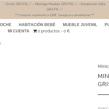
– Envío GRATIS ✅ – Montaje Mueble GRATIS ✅ – Instalación Silla
GRATIS ✅
** Compras superiores a 200€. Zaragoza y alrededores **
COCHE
HABITACIÓN BEBÉ
MUEBLE JUVENIL
P
0 productos
0 €
MI CUENTA
l
Mini
MIN
GR
marc