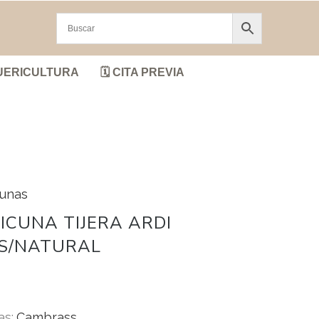
UERICULTURA
🗓️ CITA PREVIA
cunas
ICUNA TIJERA ARDI
IS/NATURAL
as:
Cambrass