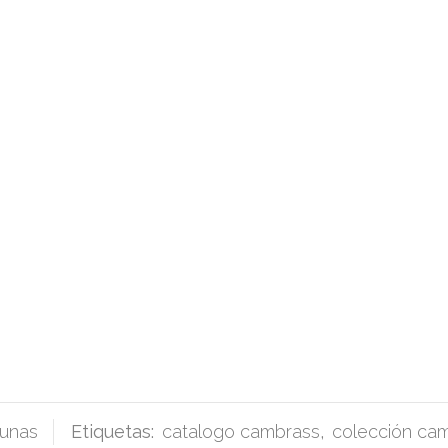
cunas
Etiquetas:
catalogo cambrass
,
colección cam