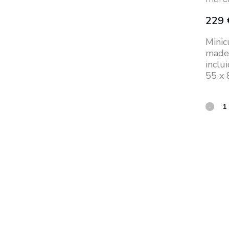
229
Minic
mader
inclu
55 x 