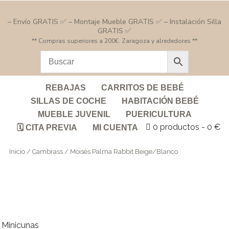
– Envío GRATIS ✅ – Montaje Mueble GRATIS ✅ – Instalación Silla
GRATIS ✅
** Compras superiores a 200€. Zaragoza y alrededores **
REBAJAS
CARRITOS DE BEBÉ
SILLAS DE COCHE
HABITACIÓN BEBÉ
MUEBLE JUVENIL
PUERICULTURA
0 productos
0 €
🗓️ CITA PREVIA
MI CUENTA
Inicio
/
Cambrass
/ Moisés Palma Rabbit Beige/Blanco
Minicunas