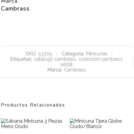
Marca
Cambrass
SKU:
53305
Categoría:
Minicunas
Etiquetas:
catalogo cambrass
,
colección cambrass
rabbit
Marca:
Cambrass
Productos Relacionados