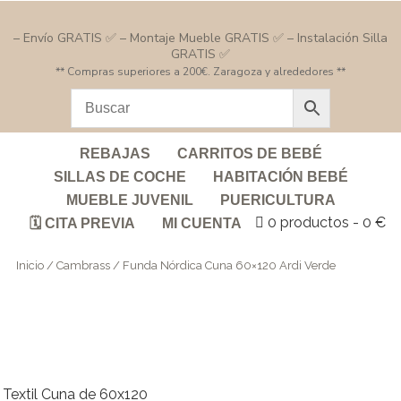
– Envío GRATIS ✅ – Montaje Mueble GRATIS ✅ – Instalación Silla
GRATIS ✅
** Compras superiores a 200€. Zaragoza y alrededores **
REBAJAS
CARRITOS DE BEBÉ
SILLAS DE COCHE
HABITACIÓN BEBÉ
MUEBLE JUVENIL
PUERICULTURA
0 productos
0 €
🗓️ CITA PREVIA
MI CUENTA
Inicio
/
Cambrass
/ Funda Nórdica Cuna 60×120 Ardi Verde
Textil Cuna de 60x120