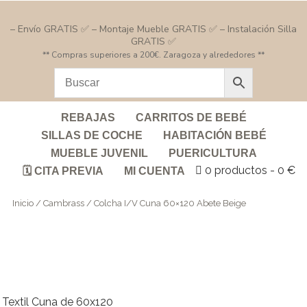
– Envío GRATIS ✅ – Montaje Mueble GRATIS ✅ – Instalación Silla
GRATIS ✅
** Compras superiores a 200€. Zaragoza y alrededores **
REBAJAS
CARRITOS DE BEBÉ
SILLAS DE COCHE
HABITACIÓN BEBÉ
MUEBLE JUVENIL
PUERICULTURA
0 productos
0 €
🗓️ CITA PREVIA
MI CUENTA
Inicio
/
Cambrass
/ Colcha I/V Cuna 60×120 Abete Beige
Textil Cuna de 60x120