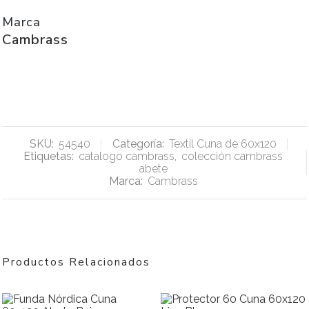
Marca
Cambrass
SKU:
54540
Categoría:
Textil Cuna de 60x120
Etiquetas:
catalogo cambrass
,
colección cambrass
abete
Marca:
Cambrass
Productos Relacionados