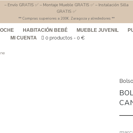
– Envío GRATIS ✅ – Montaje Mueble GRATIS ✅ – Instalación Silla
GRATIS ✅
** Compras superiores a 200€. Zaragoza y alrededores **
COCHE
HABITACIÓN BEBÉ
MUEBLE JUVENIL
P
0 productos
0 €
MI CUENTA
ine
Bols
BO
CA
marc