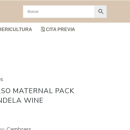
UERICULTURA
🗓️ CITA PREVIA
os
LSO MATERNAL PACK
NDELA WINE
as:
Cambrass