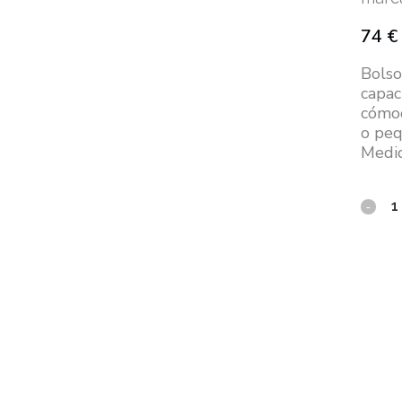
74
€
Bolso
capac
cómod
o peq
Medid