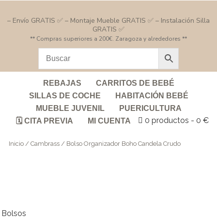
– Envío GRATIS ✅ – Montaje Mueble GRATIS ✅ – Instalación Silla
GRATIS ✅
** Compras superiores a 200€. Zaragoza y alrededores **
REBAJAS
CARRITOS DE BEBÉ
SILLAS DE COCHE
HABITACIÓN BEBÉ
MUEBLE JUVENIL
PUERICULTURA
0 productos
0 €
🗓️ CITA PREVIA
MI CUENTA
Inicio
/
Cambrass
/ Bolso Organizador Boho Candela Crudo
Bolsos