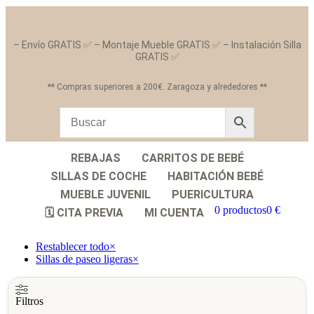
– Envío GRATIS ✅ – Montaje Mueble GRATIS ✅ – Instalación Silla
GRATIS ✅
** Compras superiores a 200€. Zaragoza y alrededores **
REBAJAS
CARRITOS DE BEBÉ
SILLAS DE COCHE
HABITACIÓN BEBÉ
MUEBLE JUVENIL
PUERICULTURA
0 productos
0 €
🗓️ CITA PREVIA
MI CUENTA
Restablecer todo
×
Sillas de paseo ligeras
×
Filtros