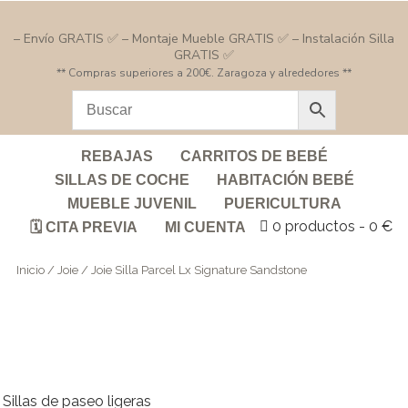
– Envío GRATIS ✅ – Montaje Mueble GRATIS ✅ – Instalación Silla
GRATIS ✅
** Compras superiores a 200€. Zaragoza y alrededores **
REBAJAS
CARRITOS DE BEBÉ
SILLAS DE COCHE
HABITACIÓN BEBÉ
MUEBLE JUVENIL
PUERICULTURA
0 productos
0 €
🗓️ CITA PREVIA
MI CUENTA
Inicio
/
Joie
/ Joie Silla Parcel Lx Signature Sandstone
Sillas de paseo ligeras