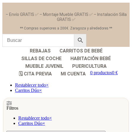
– Envío GRATIS ✅ – Montaje Mueble GRATIS ✅ – Instalación Silla
GRATIS ✅
** Compras superiores a 200€. Zaragoza y alrededores **
REBAJAS
CARRITOS DE BEBÉ
SILLAS DE COCHE
HABITACIÓN BEBÉ
MUEBLE JUVENIL
PUERICULTURA
0 productos
0 €
🗓️ CITA PREVIA
MI CUENTA
Restablecer todo
×
Carritos Dúo
×
Filtros
Restablecer todo
×
Carritos Dúo
×