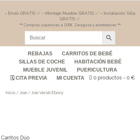
– Envío GRATIS ✅ – Montaje Mueble GRATIS ✅ – Instalación Silla
GRATIS ✅
** Compras superiores a 200€. Zaragoza y alrededores **
REBAJAS
CARRITOS DE BEBÉ
SILLAS DE COCHE
HABITACIÓN BEBÉ
MUEBLE JUVENIL
PUERICULTURA
0 productos
0 €
🗓️ CITA PREVIA
MI CUENTA
Inicio
/
Joie
/ Joie Versiti Ebony
Carritos Dúo