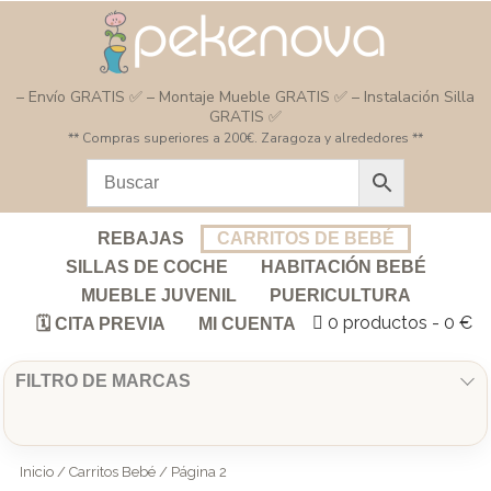
– Envío GRATIS ✅ – Montaje Mueble GRATIS ✅ – Instalación Silla
GRATIS ✅
** Compras superiores a 200€. Zaragoza y alrededores **
REBAJAS
CARRITOS DE BEBÉ
SILLAS DE COCHE
HABITACIÓN BEBÉ
MUEBLE JUVENIL
PUERICULTURA
0 productos
0 €
🗓️ CITA PREVIA
MI CUENTA
FILTRO DE MARCAS
Inicio
/
Carritos Bebé
/ Página 2