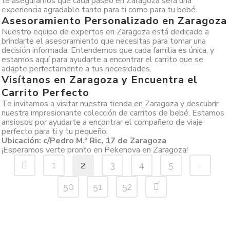
te aseguramos que cada paseo en Zaragoza será una
experiencia agradable tanto para ti como para tu bebé.
Asesoramiento Personalizado en Zaragoza
Nuestro equipo de expertos en Zaragoza está dedicado a
brindarte el asesoramiento que necesitas para tomar una
decisión informada. Entendemos que cada familia es única, y
estamos aquí para ayudarte a encontrar el carrito que se
adapte perfectamente a tus necesidades.
Visítanos en Zaragoza y Encuentra el
Carrito Perfecto
Te invitamos a visitar nuestra tienda en Zaragoza y descubrir
nuestra impresionante colección de carritos de bebé. Estamos
ansiosos por ayudarte a encontrar el compañero de viaje
perfecto para ti y tu pequeño.
Ubicación: c/Pedro M.ª Ric, 17 de Zaragoza
¡Esperamos verte pronto en Pekenova en Zaragoza!
1
2
3
4
5
…
50
51
52