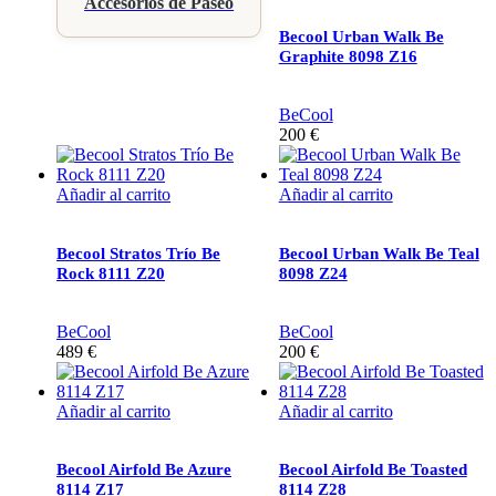
Accesorios de Paseo
Becool Urban Walk Be
Graphite 8098 Z16
BeCool
200
€
Añadir al carrito
Añadir al carrito
Becool Stratos Trío Be
Becool Urban Walk Be Teal
Rock 8111 Z20
8098 Z24
BeCool
BeCool
489
€
200
€
Añadir al carrito
Añadir al carrito
Becool Airfold Be Azure
Becool Airfold Be Toasted
8114 Z17
8114 Z28