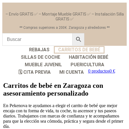
– Envío GRATIS ✅ – Montaje Mueble GRATIS ✅ – Instalación Silla
GRATIS ✅
** Compras superiores a 200€. Zaragoza y alrededores **
REBAJAS
CARRITOS DE BEBÉ
SILLAS DE COCHE
HABITACIÓN BEBÉ
MUEBLE JUVENIL
PUERICULTURA
0 productos
0 €
🗓️ CITA PREVIA
MI CUENTA
Carritos de bebé en Zaragoza con
asesoramiento personalizado
En Pekenova te ayudamos a elegir el carrito de bebé que mejor
encaja con tu forma de vida, tu coche, tu ascensor y tus paseos
diarios. Trabajamos con marcas de confianza y te acompañamos
para que la elección sea cómoda, práctica y segura desde el primer
día.