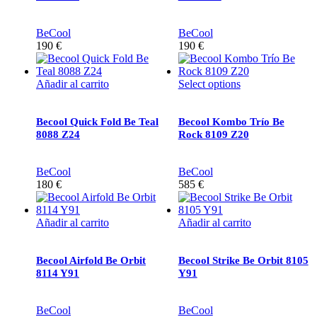
BeCool
BeCool
190
€
190
€
Añadir al carrito
Select options
Becool Quick Fold Be Teal
Becool Kombo Trío Be
8088 Z24
Rock 8109 Z20
BeCool
BeCool
180
€
585
€
Añadir al carrito
Añadir al carrito
Becool Airfold Be Orbit
Becool Strike Be Orbit 8105
8114 Y91
Y91
BeCool
BeCool