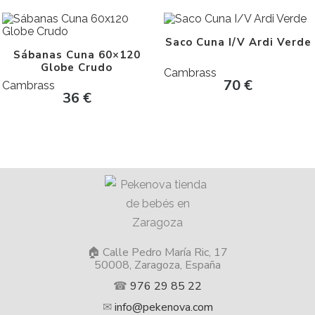
Saco Cuna I/V Ardi Verde
Sábanas Cuna 60×120
Globe Crudo
Cambrass
70
€
Cambrass
36
€
🏠 Calle Pedro María Ric, 17
50008, Zaragoza, España
☎
976 29 85 22
✉
info@pekenova.com