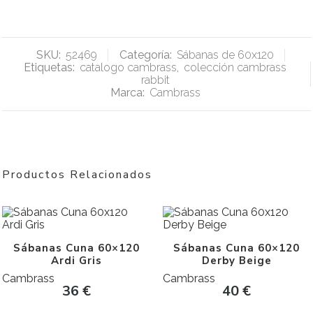
SKU:
52469
Categoría:
Sábanas de 60x120
Etiquetas:
catalogo cambrass
,
colección cambrass
rabbit
Marca:
Cambrass
Productos Relacionados
Sábanas Cuna 60×120
Sábanas Cuna 60×120
Ardi Gris
Derby Beige
Cambrass
Cambrass
36
€
40
€