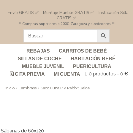
– Envío GRATIS ✅ – Montaje Mueble GRATIS ✅ – Instalación Silla
GRATIS ✅
** Compras superiores a 200€. Zaragoza y alrededores **
REBAJAS
CARRITOS DE BEBÉ
SILLAS DE COCHE
HABITACIÓN BEBÉ
MUEBLE JUVENIL
PUERICULTURA
0 productos
0 €
🗓️ CITA PREVIA
MI CUENTA
Inicio
/
Cambrass
/ Saco Cuna I/V Rabbit Beige
Sábanas de 60x120