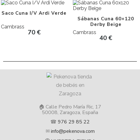
Saco Cuna I/V Ardi Verde
Sábanas Cuna 60×120
Derby Beige
Cambrass
70
€
Cambrass
40
€
🏠 Calle Pedro María Ric, 17
50008, Zaragoza, España
☎
976 29 85 22
✉
info@pekenova.com