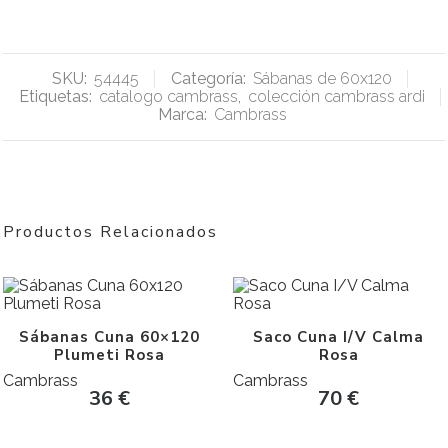
SKU:
54445
Categoría:
Sábanas de 60x120
Etiquetas:
catalogo cambrass
,
colección cambrass ardi
Marca:
Cambrass
Productos Relacionados
Sábanas Cuna 60×120
Saco Cuna I/V Calma
Plumeti Rosa
Rosa
Cambrass
Cambrass
36
€
70
€