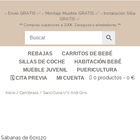
– Envío GRATIS ✅ – Montaje Mueble GRATIS ✅ – Instalación Silla
GRATIS ✅
** Compras superiores a 200€. Zaragoza y alrededores **
REBAJAS
CARRITOS DE BEBÉ
SILLAS DE COCHE
HABITACIÓN BEBÉ
MUEBLE JUVENIL
PUERICULTURA
0 productos
0 €
🗓️ CITA PREVIA
MI CUENTA
Inicio
/
Cambrass
/ Saco Cuna I/V Ardi Gris
Sábanas de 60x120