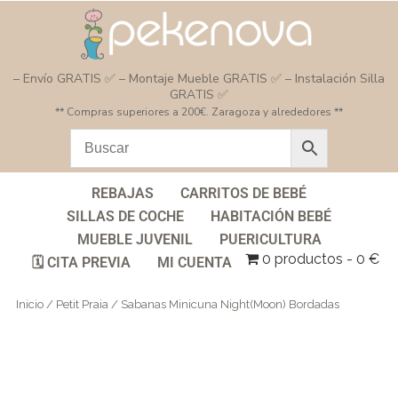
– Envío GRATIS ✅ – Montaje Mueble GRATIS ✅ – Instalación Silla
GRATIS ✅
** Compras superiores a 200€. Zaragoza y alrededores **
REBAJAS
CARRITOS DE BEBÉ
SILLAS DE COCHE
HABITACIÓN BEBÉ
MUEBLE JUVENIL
PUERICULTURA
0 productos
0 €
🗓️ CITA PREVIA
MI CUENTA
Inicio
/
Petit Praia
/ Sabanas Minicuna Night(Moon) Bordadas