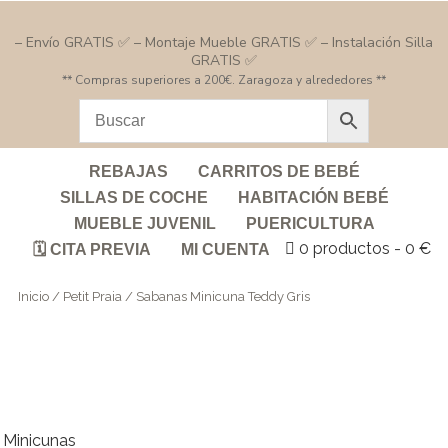
– Envío GRATIS ✅ – Montaje Mueble GRATIS ✅ – Instalación Silla
GRATIS ✅
** Compras superiores a 200€. Zaragoza y alrededores **
REBAJAS
CARRITOS DE BEBÉ
SILLAS DE COCHE
HABITACIÓN BEBÉ
MUEBLE JUVENIL
PUERICULTURA
0 productos
0 €
🗓️ CITA PREVIA
MI CUENTA
Inicio
/
Petit Praia
/ Sabanas Minicuna Teddy Gris
Minicunas