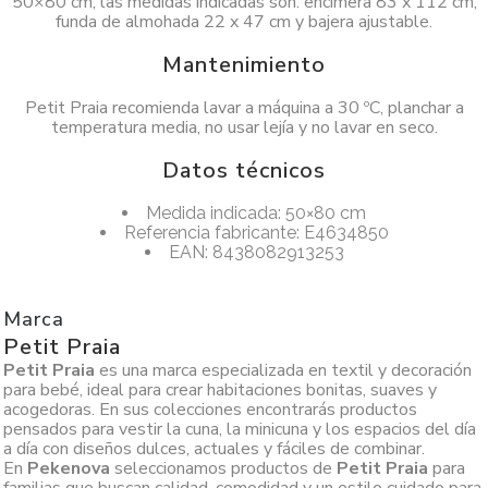
50×80 cm, las medidas indicadas son: encimera 83 x 112 cm,
funda de almohada 22 x 47 cm y bajera ajustable.
Mantenimiento
Petit Praia recomienda lavar a máquina a 30 ºC, planchar a
temperatura media, no usar lejía y no lavar en seco.
Datos técnicos
Medida indicada: 50×80 cm
Referencia fabricante: E4634850
EAN: 8438082913253
Marca
Petit Praia
Petit Praia
es una marca especializada en textil y decoración
para bebé, ideal para crear habitaciones bonitas, suaves y
acogedoras. En sus colecciones encontrarás productos
pensados para vestir la cuna, la minicuna y los espacios del día
a día con diseños dulces, actuales y fáciles de combinar.
En
Pekenova
seleccionamos productos de
Petit Praia
para