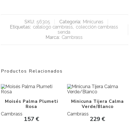
SKU:
56305
Categoría:
Minicunas
Etiquetas:
catalogo cambrass
,
colección cambrass
senda
Marca:
Cambrass
Productos Relacionados
Moisés Palma Plumeti
Minicuna Tijera Calma
Rosa
Verde/Blanco
Cambrass
Cambrass
157
€
229
€