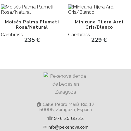
Moisés Palma Plumeti
Minicuna Tijera Ardi
Rosa/Natural
Gris/Blanco
Cambrass
Cambrass
235
€
229
€
🏠 Calle Pedro María Ric, 17
50008, Zaragoza, España
☎
976 29 85 22
✉
info@pekenova.com