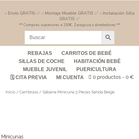
– Envío GRATIS ✅ – Montaje Mueble GRATIS ✅ – Instalación Silla
GRATIS ✅
** Compras superiores a 200€. Zaragoza y alrededores **
REBAJAS
CARRITOS DE BEBÉ
SILLAS DE COCHE
HABITACIÓN BEBÉ
MUEBLE JUVENIL
PUERICULTURA
0 productos
0 €
🗓️ CITA PREVIA
MI CUENTA
Inicio
/
Cambrass
/ Sábana Minicuna 3 Piezas Senda Beige
Minicunas