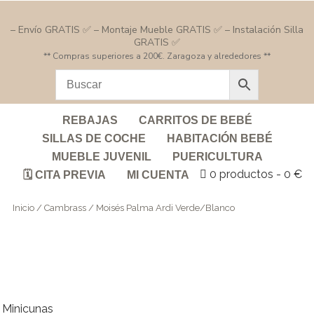
– Envío GRATIS ✅ – Montaje Mueble GRATIS ✅ – Instalación Silla
GRATIS ✅
** Compras superiores a 200€. Zaragoza y alrededores **
REBAJAS
CARRITOS DE BEBÉ
SILLAS DE COCHE
HABITACIÓN BEBÉ
MUEBLE JUVENIL
PUERICULTURA
0 productos
0 €
🗓️ CITA PREVIA
MI CUENTA
Inicio
/
Cambrass
/ Moisés Palma Ardi Verde/Blanco
Minicunas