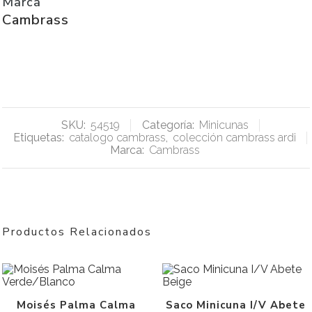
Marca
Cambrass
SKU:
54519
Categoría:
Minicunas
Etiquetas:
catalogo cambrass
,
colección cambrass ardi
Marca:
Cambrass
Productos Relacionados
Moisés Palma Calma
Saco Minicuna I/V Abete