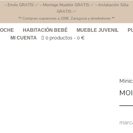
– Envío GRATIS ✅ – Montaje Mueble GRATIS ✅ – Instalación Silla
GRATIS ✅
** Compras superiores a 200€. Zaragoza y alrededores **
COCHE
HABITACIÓN BEBÉ
MUEBLE JUVENIL
P
0 productos
0 €
MI CUENTA
Mini
MOI
marc