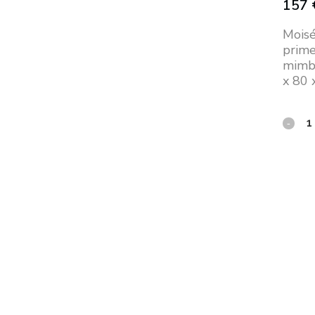
157
Moisé
prime
mimbr
x 80 