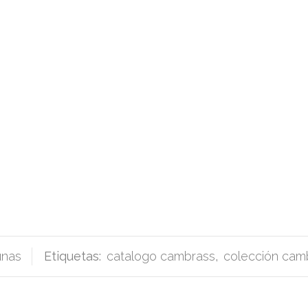
unas
Etiquetas:
catalogo cambrass
,
colección camb