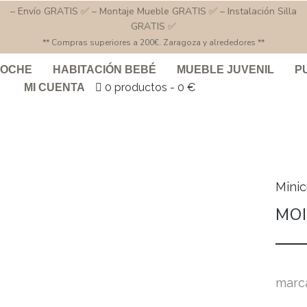
– Envío GRATIS ✅ – Montaje Mueble GRATIS ✅ – Instalación Silla
GRATIS ✅
** Compras superiores a 200€. Zaragoza y alrededores **
COCHE
HABITACIÓN BEBÉ
MUEBLE JUVENIL
P
0 productos
0 €
MI CUENTA
Mini
MOI
marc