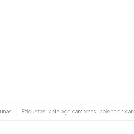
cunas
Etiquetas:
catalogo cambrass
,
colección cam