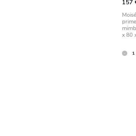
157
Moisé
prime
mimbr
x 80 