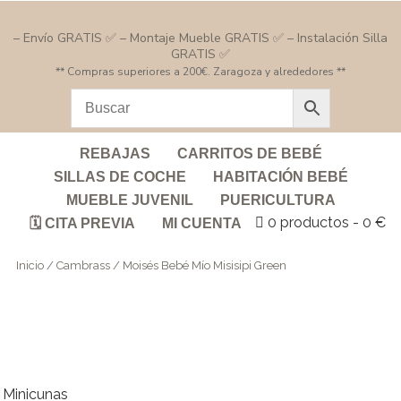
– Envío GRATIS ✅ – Montaje Mueble GRATIS ✅ – Instalación Silla
GRATIS ✅
** Compras superiores a 200€. Zaragoza y alrededores **
REBAJAS
CARRITOS DE BEBÉ
SILLAS DE COCHE
HABITACIÓN BEBÉ
MUEBLE JUVENIL
PUERICULTURA
0 productos
0 €
🗓️ CITA PREVIA
MI CUENTA
Inicio
/
Cambrass
/ Moisés Bebé Mío Misisipi Green
Minicunas