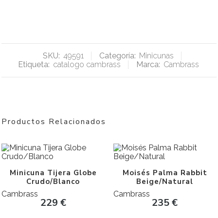
SKU:
49591
Categoría:
Minicunas
Etiqueta:
catalogo cambrass
Marca:
Cambrass
Productos Relacionados
Minicuna Tijera Globe
Moisés Palma Rabbit
Crudo/Blanco
Beige/Natural
Cambrass
Cambrass
229
€
235
€