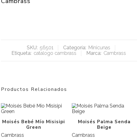
Cambrass
SKU:
56501
Categoría:
Minicunas
Etiqueta:
catalogo cambrass
Marca:
Cambrass
Productos Relacionados
Moisés Bebé Mío Misisipi
Moisés Palma Senda
Green
Beige
Cambrass
Cambrass