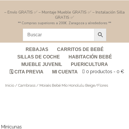
– Envío GRATIS ✅ – Montaje Mueble GRATIS ✅ – Instalación Silla
GRATIS ✅
** Compras superiores a 200€. Zaragoza y alrededores **
REBAJAS
CARRITOS DE BEBÉ
SILLAS DE COCHE
HABITACIÓN BEBÉ
MUEBLE JUVENIL
PUERICULTURA
0 productos
0 €
🗓️ CITA PREVIA
MI CUENTA
Inicio
/
Cambrass
/ Moisés Bebé Mío Honolulu Beige/Flores
Minicunas