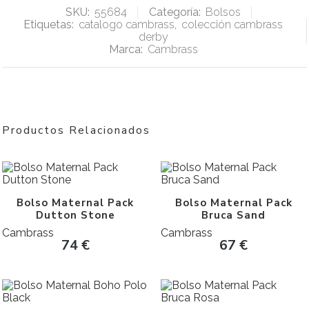
SKU:
55684
Categoría:
Bolsos
Etiquetas:
catalogo cambrass
,
colección cambrass
derby
Marca:
Cambrass
Productos Relacionados
Bolso Maternal Pack
Bolso Maternal Pack
Dutton Stone
Bruca Sand
Cambrass
Cambrass
74
€
67
€