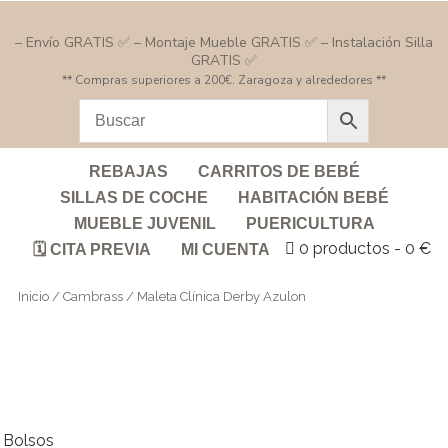
– Envío GRATIS ✅ – Montaje Mueble GRATIS ✅ – Instalación Silla
GRATIS ✅
** Compras superiores a 200€. Zaragoza y alrededores **
REBAJAS
CARRITOS DE BEBÉ
SILLAS DE COCHE
HABITACIÓN BEBÉ
MUEBLE JUVENIL
PUERICULTURA
0 productos
0 €
🗓️ CITA PREVIA
MI CUENTA
Inicio
/
Cambrass
/ Maleta Clínica Derby Azulon
Bolsos