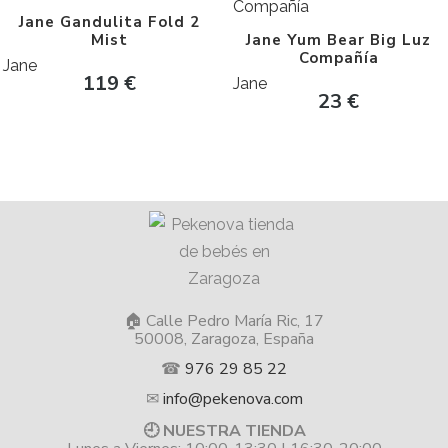
Jane Gandulita Fold 2
Mist
Jane Yum Bear Big Luz
Compañía
Jane
119
€
Jane
23
€
🏠 Calle Pedro María Ric, 17
50008, Zaragoza, España
☎
976 29 85 22
✉
info@pekenova.com
🕘 NUESTRA TIENDA