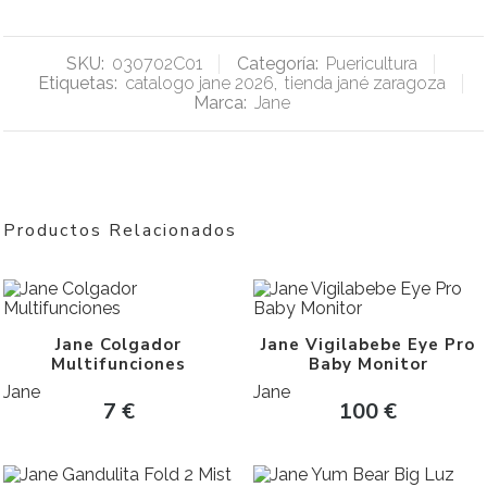
SKU:
030702C01
Categoría:
Puericultura
Etiquetas:
catalogo jane 2026
,
tienda jané zaragoza
Marca:
Jane
Productos Relacionados
Jane Colgador
Jane Vigilabebe Eye Pro
Multifunciones
Baby Monitor
Jane
Jane
7
€
100
€