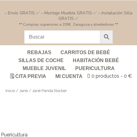
– Envío GRATIS ✅ – Montaje Mueble GRATIS ✅ – Instalación Silla
GRATIS ✅
** Compras superiores a 200€. Zaragoza y alrededores **
REBAJAS
CARRITOS DE BEBÉ
SILLAS DE COCHE
HABITACIÓN BEBÉ
MUEBLE JUVENIL
PUERICULTURA
0 productos
0 €
🗓️ CITA PREVIA
MI CUENTA
Inicio
/
Jane
/ Jané Panda Rocker
Puericultura