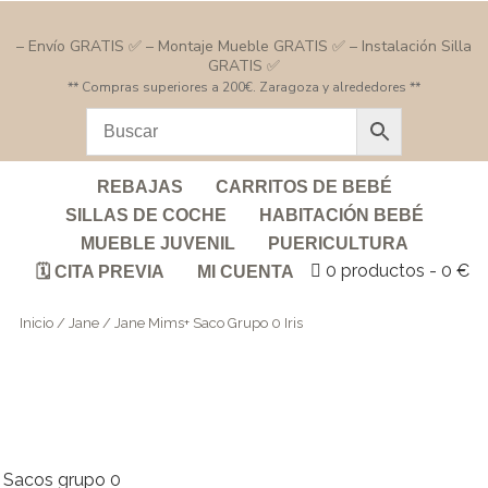
– Envío GRATIS ✅ – Montaje Mueble GRATIS ✅ – Instalación Silla
GRATIS ✅
** Compras superiores a 200€. Zaragoza y alrededores **
REBAJAS
CARRITOS DE BEBÉ
SILLAS DE COCHE
HABITACIÓN BEBÉ
MUEBLE JUVENIL
PUERICULTURA
0 productos
0 €
🗓️ CITA PREVIA
MI CUENTA
Inicio
/
Jane
/ Jane Mims+ Saco Grupo 0 Iris
Sacos grupo 0