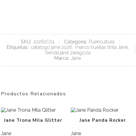
SKU:
10282C01
Categoría:
Puericultura
Etiquetas:
catalogo jane 2026
,
marco huellas tinta Jané
,
tienda jané zaragoza
Marca:
Jane
Productos Relacionados
Jane Trona Mila Glitter
Jane Panda Rocker
Jane
Jane