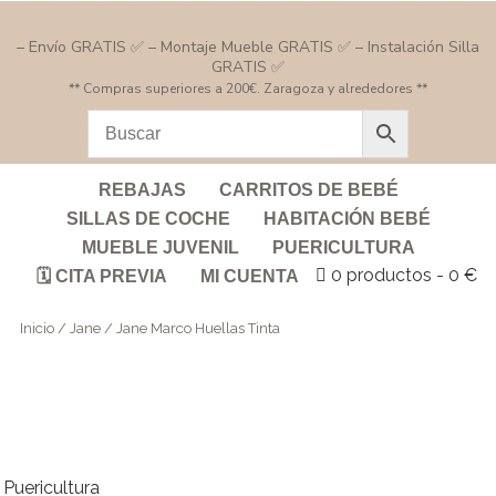
– Envío GRATIS ✅ – Montaje Mueble GRATIS ✅ – Instalación Silla
GRATIS ✅
** Compras superiores a 200€. Zaragoza y alrededores **
REBAJAS
CARRITOS DE BEBÉ
SILLAS DE COCHE
HABITACIÓN BEBÉ
MUEBLE JUVENIL
PUERICULTURA
0 productos
0 €
🗓️ CITA PREVIA
MI CUENTA
Inicio
/
Jane
/ Jane Marco Huellas Tinta
Puericultura