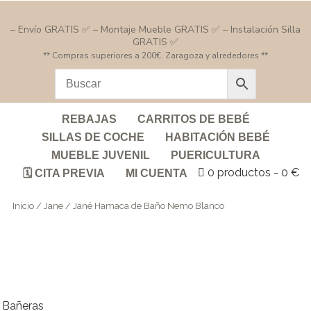
– Envío GRATIS ✅ – Montaje Mueble GRATIS ✅ – Instalación Silla
GRATIS ✅
** Compras superiores a 200€. Zaragoza y alrededores **
REBAJAS
CARRITOS DE BEBÉ
SILLAS DE COCHE
HABITACIÓN BEBÉ
MUEBLE JUVENIL
PUERICULTURA
0 productos
0 €
🗓️ CITA PREVIA
MI CUENTA
Inicio
/
Jane
/ Jané Hamaca de Baño Nemo Blanco
Bañeras