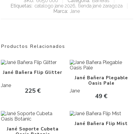
SKU:
6650 000
Categoría:
Bañeras
Etiquetas:
catalogo jane 2026
,
tienda jané zaragoza
Marca:
Jane
Productos Relacionados
Jané Bañera Flip Glitter
Jané Bañera Plegable
Oasis Pale
Jane
225
€
Jane
49
€
Jané Bañera Flip Mist
Jané Soporte Cubeta